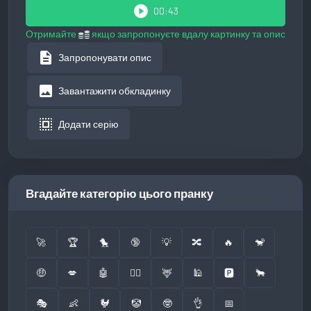
play_circle
00:43
Отримайте
якщо запропонуєте вдалу картинку та опис
description
Запропонувати опис
image
Завантажити обкладинку
select_all
Додати серію
Вгадайте категорію цього пранку
🚀
🏆
🐤
🔞
💡
🔀
🔥
🐒
🤑
💋
🤖
👮‍♂️
🦌
🕌
🅿️
🐂
🎭
👶
🐓
🤡
🤓
👌
📅