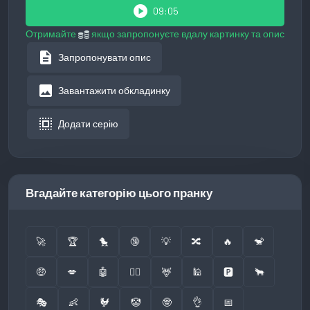
play_circle
09:05
Отримайте
якщо запропонуєте вдалу картинку та опис
description
Запропонувати опис
image
Завантажити обкладинку
select_all
Додати серію
Вгадайте категорію цього пранку
🚀
🏆
🐤
🔞
💡
🔀
🔥
🐒
🤑
💋
🤖
👮‍♂️
🦌
🕌
🅿️
🐂
🎭
👶
🐓
🤡
🤓
👌
📅