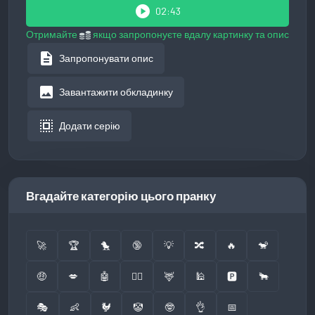
play_circle
02:43
Отримайте
якщо запропонуєте вдалу картинку та опис
description
Запропонувати опис
image
Завантажити обкладинку
select_all
Додати серію
Вгадайте категорію цього пранку
🚀
🏆
🐤
🔞
💡
🔀
🔥
🐒
🤑
💋
🤖
👮‍♂️
🦌
🕌
🅿️
🐂
🎭
👶
🐓
🤡
🤓
👌
📅