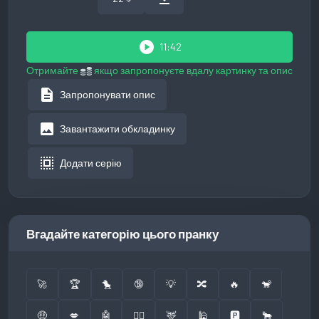
play_circle
11:42
Отримайте
якщо запропонуєте вдалу картинку та опис
description
Запропонувати опис
image
Завантажити обкладинку
select_all
Додати серію
Вгадайте категорію цього пранку
🚀
🏆
🐤
🔞
💡
🔀
🔥
🐒
🤑
💋
🤖
👮‍♂️
🦌
🕌
🅿️
🐂