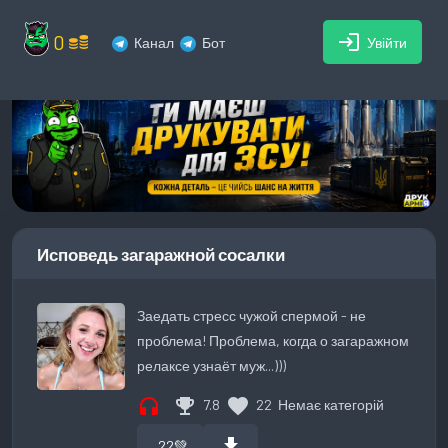
0
login
Канал
Бот
Увійти
Исповедь загаражной сосалки
Заедать стресс чужой спермой - не
проблема! Проблема, когда о загаражном
релаксе узнаёт муж...)))
headphones
emoji_events
favorite
7.8
22
Немає категорій
download
22
💚