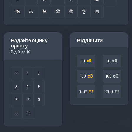
🎭
👶
🐓
🤡
🤓
👌
📅
Надайте оцінку
Віддячити
пранку
Від 0 до 10
10
10
0
1
2
100
100
3
4
5
1000
1000
6
7
8
9
10