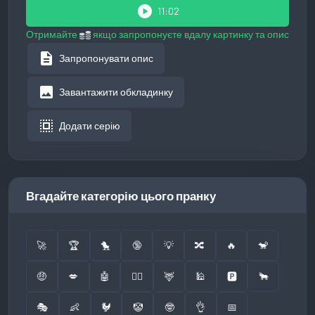
play_circle
11:02
Отримайте
якщо запропонуєте вдалу картинку та опис
description
Запропонувати опис
image
Завантажити обкладинку
select_all
Додати серію
Вгадайте категорію цього пранку
🚀
🏆
🐤
🔞
💡
🔀
🔥
🐒
🤑
💋
🤖
👮‍♂️
🦌
🕌
🅿️
🐂
🎭
👶
🐓
🤡
🤓
👌
📅