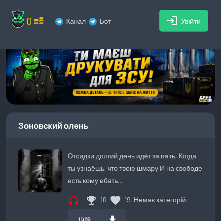
0
login
Канал
Бот
Увійти
Зоновский олень
Отсидки долгий день идёт за пять, Когда
ты узнаёшь, что твою шмару И на свободе
есть кому ебать...
headphones
emoji_events
favorite
10
19
Немає категорій
download
19
💚