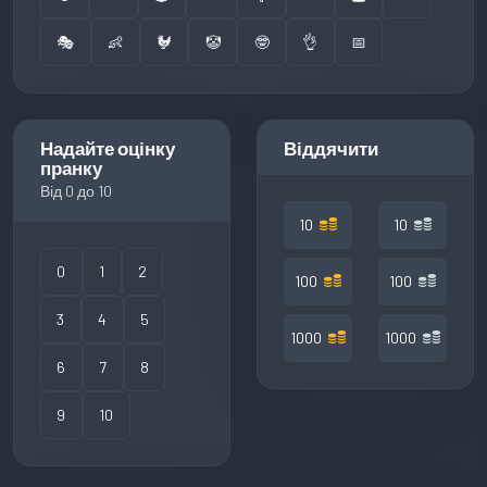
🎭
👶
🐓
🤡
🤓
👌
📅
Надайте оцінку
Віддячити
пранку
Від 0 до 10
10
10
0
1
2
100
100
3
4
5
1000
1000
6
7
8
9
10