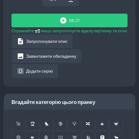
play_circle
08:21
Отримайте
якщо запропонуєте вдалу картинку та опис
description
Запропонувати опис
image
Завантажити обкладинку
select_all
Додати серію
Вгадайте категорію цього пранку
🚀
🏆
🐤
🔞
💡
🔀
🔥
🐒
🤑
💋
🤖
👮‍♂️
🦌
🕌
🅿️
🐂