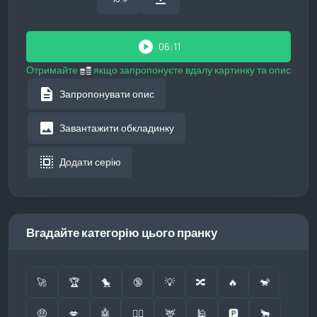
play_circle
06:11
Отримайте
якщо запропонуєте вдалу картинку та опис
description
Запропонувати опис
image
Завантажити обкладинку
select_all
Додати серію
Вгадайте категорію цього пранку
🚀
🏆
🐤
🔞
💡
🔀
🔥
🐒
🤑
💋
🤖
👮‍♂️
🦌
🕌
🅿️
🐂