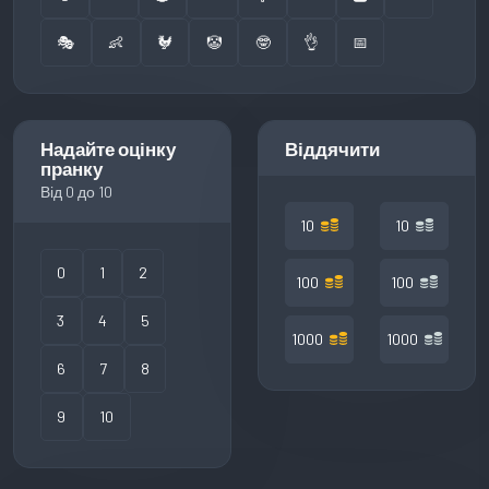
🎭
👶
🐓
🤡
🤓
👌
📅
Надайте оцінку
Віддячити
пранку
Від 0 до 10
10
10
0
1
2
100
100
3
4
5
1000
1000
6
7
8
9
10