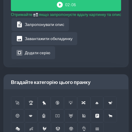
play_circle
02:06
Отримайте
якщо запропонуєте вдалу картинку та опис
description
Запропонувати опис
image
Завантажити обкладинку
select_all
Додати серію
Вгадайте категорію цього пранку
🚀
🏆
🐤
🔞
💡
🔀
🔥
🐒
🤑
💋
🤖
👮‍♂️
🦌
🕌
🅿️
🐂
🎭
👶
🐓
🤡
🤓
👌
📅