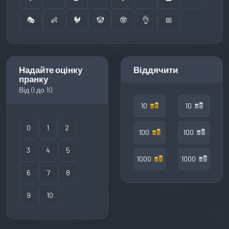
🎭
👶
🐓
🤡
🤓
👌
📅
Надайте оцінку
Віддячити
пранку
Від 0 до 10
10
10
0
1
2
100
100
3
4
5
1000
1000
6
7
8
9
10