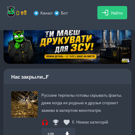
0
login
Канал
Бот
Увійти
Нас закрыли_F
Русские терпилы готовы скрывать факты,
даже когда их родные и друзья сгорают
заживо в запертом кинотеатре.
headphones
emoji_events
favorite
6
Немає категорій
download
6
💚