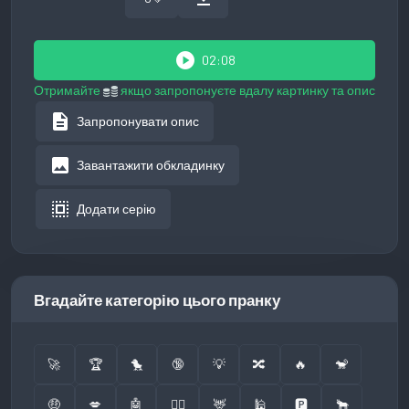
play_circle
02:08
Отримайте
якщо запропонуєте вдалу картинку та опис
description
Запропонувати опис
image
Завантажити обкладинку
select_all
Додати серію
Вгадайте категорію цього пранку
🚀
🏆
🐤
🔞
💡
🔀
🔥
🐒
🤑
💋
🤖
👮‍♂️
🦌
🕌
🅿️
🐂