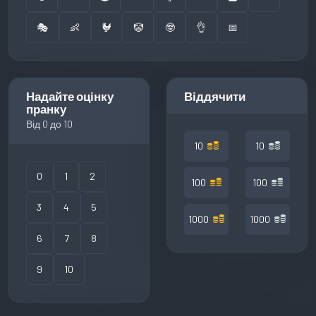
🎭
👶
🐓
🤡
🤓
👌
📅
Надайте оцінку
Віддячити
пранку
Від 0 до 10
10
10
0
1
2
100
100
3
4
5
1000
1000
6
7
8
9
10