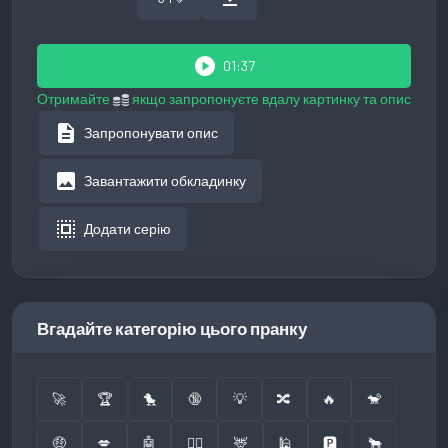
play_circle
01:37
Отримайте
якщо запропонуєте вдалу картинку та опис
description
Запропонувати опис
image
Завантажити обкладинку
select_all
Додати серію
Вгадайте категорію цього пранку
🚀
🏆
🐤
🔞
💡
🔀
🔥
🐒
🤑
💋
🤖
👮‍♂️
🦌
🕌
🅿️
🐂