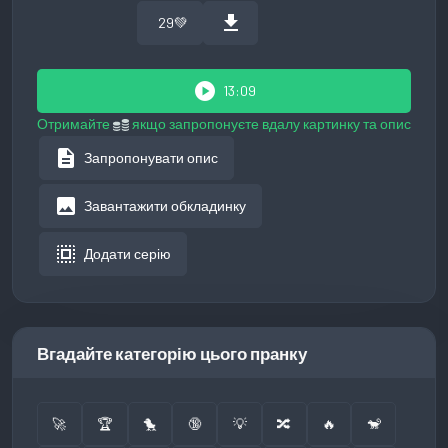
download
29
💚
play_circle
13:09
Отримайте
якщо запропонуєте вдалу картинку та опис
description
Запропонувати опис
image
Завантажити обкладинку
select_all
Додати серію
Вгадайте категорію цього пранку
🚀
🏆
🐤
🔞
💡
🔀
🔥
🐒