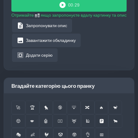
play_circle
00:29
Отримайте
якщо запропонуєте вдалу картинку та опис
description
Запропонувати опис
image
Завантажити обкладинку
select_all
Додати серію
Вгадайте категорію цього пранку
🚀
🏆
🐤
🔞
💡
🔀
🔥
🐒
🤑
💋
🤖
👮‍♂️
🦌
🕌
🅿️
🐂
🎭
👶
🐓
🤡
🤓
👌
📅