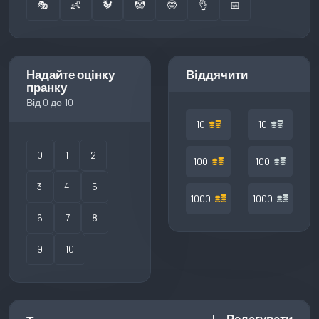
🎭
👶
🐓
🤡
🤓
👌
📅
Надайте оцінку
Віддячити
пранку
Від 0 до 10
10
10
0
1
2
100
100
3
4
5
1000
1000
6
7
8
9
10
Редагувати