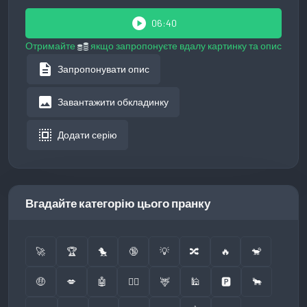
play_circle
06:40
Отримайте
якщо запропонуєте вдалу картинку та опис
description
Запропонувати опис
image
Завантажити обкладинку
select_all
Додати серію
Вгадайте категорію цього пранку
🚀
🏆
🐤
🔞
💡
🔀
🔥
🐒
🤑
💋
🤖
👮‍♂️
🦌
🕌
🅿️
🐂