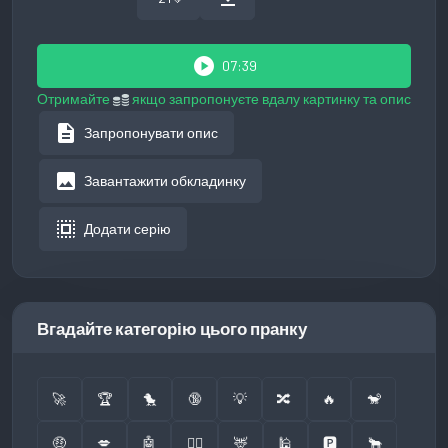
play_circle
07:39
Отримайте
якщо запропонуєте вдалу картинку та опис
description
Запропонувати опис
image
Завантажити обкладинку
select_all
Додати серію
Вгадайте категорію цього пранку
🚀
🏆
🐤
🔞
💡
🔀
🔥
🐒
🤑
💋
🤖
👮‍♂️
🦌
🕌
🅿️
🐂