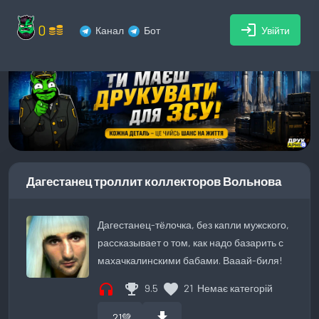
0
login
Канал
Бот
Увійти
Дагестанец троллит коллекторов Вольнова
Дагестанец-тёлочка, без капли мужского,
рассказывает о том, как надо базарить с
махачкалинскими бабами. Вааай-биля!
headphones
emoji_events
favorite
9.5
21
Немає категорій
download
21
💚