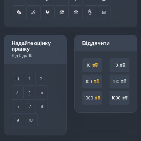
🎭
👶
🐓
🤡
🤓
👌
📅
Надайте оцінку
Віддячити
пранку
Від 0 до 10
10
10
0
1
2
100
100
3
4
5
1000
1000
6
7
8
9
10