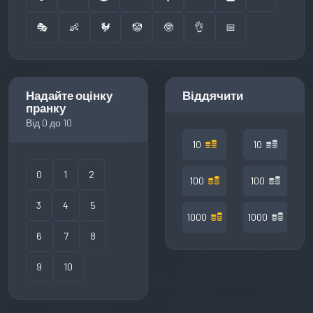
🎭
👶
🐓
🤡
🤓
👌
📅
Надайте оцінку
Віддячити
пранку
Від 0 до 10
10
10
0
1
2
100
100
3
4
5
1000
1000
6
7
8
9
10