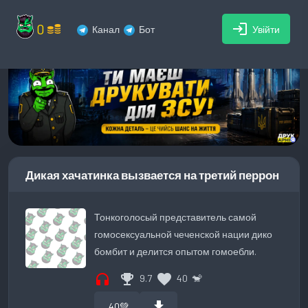
0
login
Канал
Бот
Увійти
Дикая хачатинка вызвается на третий перрон
Тонкоголосый представитель самой
гомосексуальной чеченской нации дико
бомбит и делится опытом гомоебли.
headphones
emoji_events
favorite
9.7
40
🐒
download
40
💚