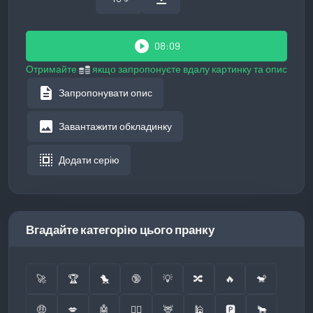
play_circle
08:09
Отримайте
якщо запропонуєте вдалу картинку та опис
description
Запропонувати опис
image
Завантажити обкладинку
select_all
Додати серію
Вгадайте категорію цього пранку
🚀
🏆
🐤
🔞
💡
🔀
🔥
🐒
🤑
💋
🤖
👮‍♂️
🦌
🕌
🅿️
🐂