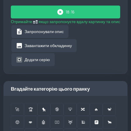
play_circle
18:16
Отримайте
якщо запропонуєте вдалу картинку та опис
description
Запропонувати опис
image
Завантажити обкладинку
select_all
Додати серію
Вгадайте категорію цього пранку
🚀
🏆
🐤
🔞
💡
🔀
🔥
🐒
🤑
💋
🤖
👮‍♂️
🦌
🕌
🅿️
🐂