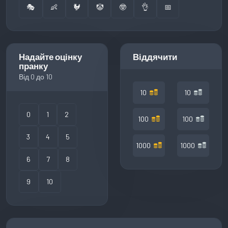
🎭
👶
🐓
🤡
🤓
👌
📅
Надайте оцінку
Віддячити
пранку
Від 0 до 10
10
10
0
1
2
100
100
3
4
5
1000
1000
6
7
8
9
10