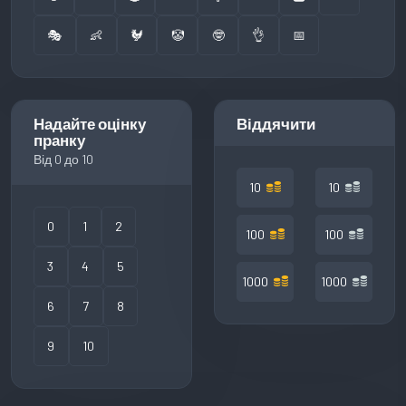
🎭
👶
🐓
🤡
🤓
👌
📅
Надайте оцінку
Віддячити
пранку
Від 0 до 10
10
10
0
1
2
100
100
3
4
5
1000
1000
6
7
8
9
10