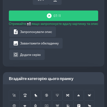
play_circle
07:11
Отримайте
якщо запропонуєте вдалу картинку та опис
description
Запропонувати опис
image
Завантажити обкладинку
select_all
Додати серію
Вгадайте категорію цього пранку
🚀
🏆
🐤
🔞
💡
🔀
🔥
🐒
🤑
💋
🤖
👮‍♂️
🦌
🕌
🅿️
🐂