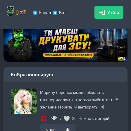
0
login
Канал
Бот
Увійти
Кобра анонсирует
Марину Лоренсо можно обколоть
галоперидолом, но нельзя выбить из неё
желание творить! И вытворять...)))
headphones
emoji_events
favorite
7
20
Немає категорій
download
20
💚