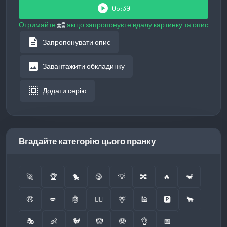
play_circle
05:39
Отримайте
якщо запропонуєте вдалу картинку та опис
description
Запропонувати опис
image
Завантажити обкладинку
select_all
Додати серію
Вгадайте категорію цього пранку
🚀
🏆
🐤
🔞
💡
🔀
🔥
🐒
🤑
💋
🤖
👮‍♂️
🦌
🕌
🅿️
🐂
🎭
👶
🐓
🤡
🤓
👌
📅