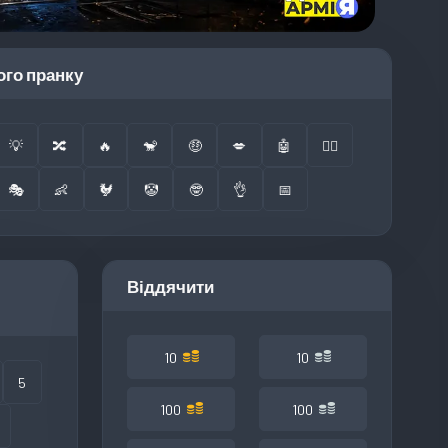
ого пранку
💡
🔀
🔥
🐒
🤑
💋
🤖
👮‍♂️
🎭
👶
🐓
🤡
🤓
👌
📅
Віддячити
10
10
5
100
100