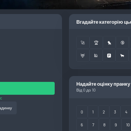
Вгадайте категорію ць
🚀
🏆
🐤
🔞
🦌
🕌
🅿️
🐂
Надайте оцінку пранку
Від 0 до 10
с
адинку
0
1
2
3
4
6
7
8
9
10