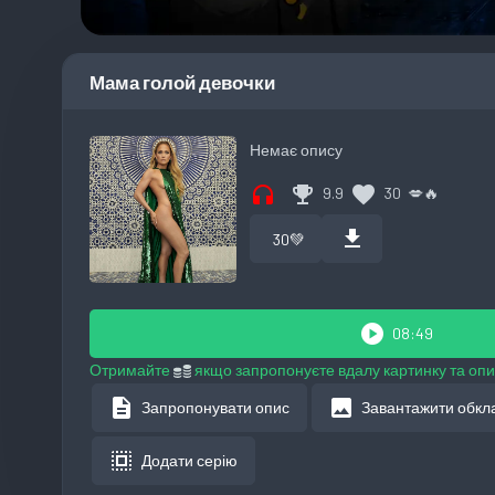
Мама голой девочки
Немає опису
headphones
emoji_events
favorite
9.9
30
💋
🔥
download
30
💚
play_circle
08:49
Отримайте
якщо запропонуєте вдалу картинку та опи
description
image
Запропонувати опис
Завантажити обкл
select_all
Додати серію