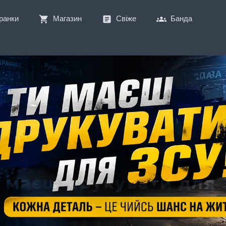
ранки
Магазин
Свіже
Банда
shopping_cart
article
groups