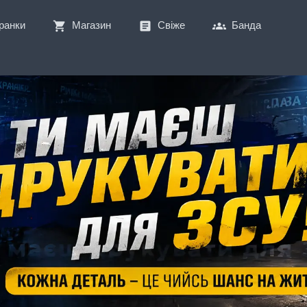
ранки
Магазин
Свіже
Банда
shopping_cart
article
groups