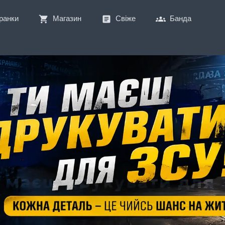
ранки
Магазин
Свіже
Банда
shopping_cart
article
groups