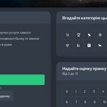
Вгадайте категорію ць
купил услуги самого
🚀
🏆
🐤
🔞
позвонил бычку от имени
 в ушки.
🦌
🕌
🅿️
🐂
Надайте оцінку пранку
Від 0 до 10
с
0
1
2
3
4
адинку
6
7
8
9
10