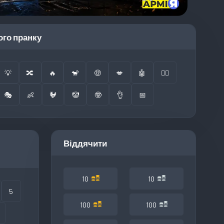
ого пранку
💡
🔀
🔥
🐒
🤑
💋
🤖
👮‍♂️
🎭
👶
🐓
🤡
🤓
👌
📅
Віддячити
10
10
5
100
100