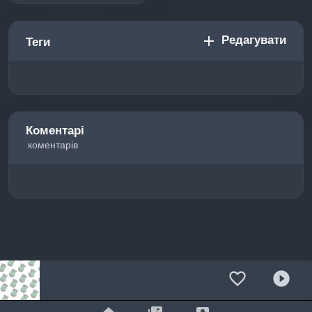
Редагувати
add
Теги
Коментарі
коментарів
favorite_border
play_circle_filled