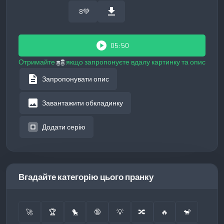
download
8
💚
play_circle
05:50
Отримайте
якщо запропонуєте вдалу картинку та опис
description
Запропонувати опис
image
Завантажити обкладинку
select_all
Додати серію
Вгадайте категорію цього пранку
🚀
🏆
🐤
🔞
💡
🔀
🔥
🐒