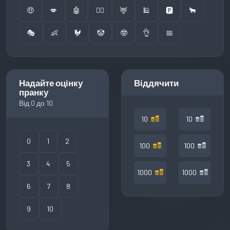
🤑
💋
🤖
👮‍♂️
🦌
🕌
🅿️
🐂
🎭
👶
🐓
🤡
🤓
👌
📅
Надайте оцінку
Віддячити
пранку
Від 0 до 10
10
10
0
1
2
100
100
3
4
5
1000
1000
6
7
8
9
10