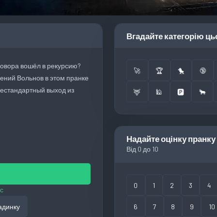
Вгадайте категорію ць
говора вошёл в рекурсию?
🚀
🏆
🐤
🔞
вгений Вольнов в этом пранке
нестандартный выход из
🦌
🕌
🅿️
🐂
Надайте оцінку пранку
Від 0 до 10
0
1
2
3
4
с
адинку
6
7
8
9
10