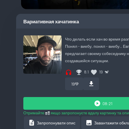
Вариативная хачатинка
Что делать если хач во время раз
Понял - виебу, понял - виебу... Е
предлагает своему собеседнику 
создавшейся ситуации.
headphones
emoji_events
favorite
8.1
19
🐒
download
19
💚
play_circle
08:21
Отримайте
якщо запропонуєте вдалу картинку та опи
description
image
Запропонувати опис
Завантажити обкл