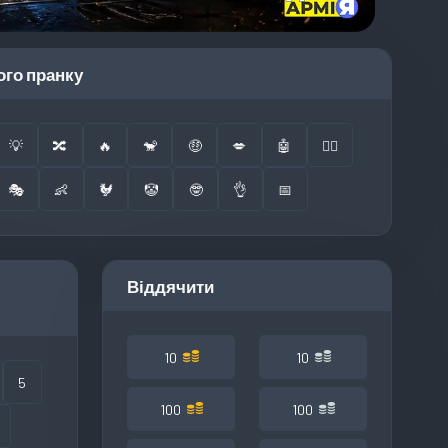
ого пранку
💡
🔀
🔥
🐒
🤑
💋
🤖
👮‍♂️
🎭
👶
🐓
🤡
🤓
👌
📅
Віддячити
10
10
5
100
100