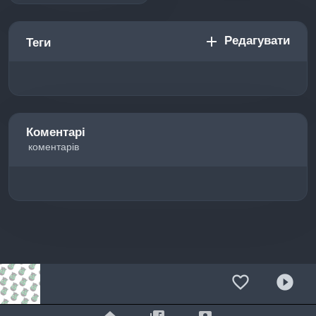
Редагувати
add
Теги
Коментарі
коментарів
favorite_border
play_circle_filled