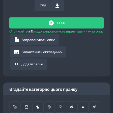
download
17
💚
play_circle
00:56
Отримайте
якщо запропонуєте вдалу картинку та опис
description
Запропонувати опис
image
Завантажити обкладинку
select_all
Додати серію
Вгадайте категорію цього пранку
🚀
🏆
🐤
🔞
💡
🔀
🔥
🐒