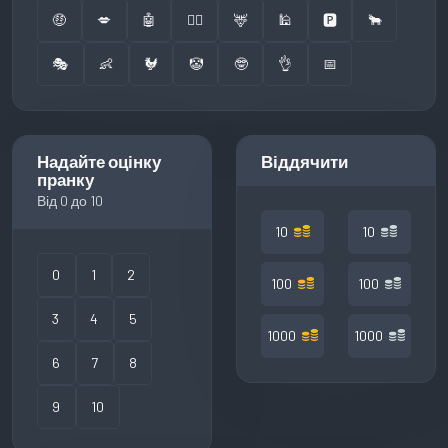
🤑
💋
🤖
👮‍♂️
🦌
🕌
🅿️
🐂
🎭
👶
🐓
🤡
🤓
👌
📅
Надайте оцінку
Віддячити
пранку
Від 0 до 10
10
10
0
1
2
100
100
3
4
5
1000
1000
6
7
8
9
10