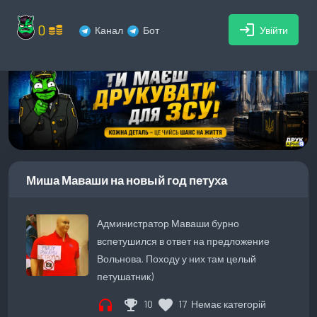
0
login
Канал
Бот
Увійти
Миша Маваши на новый год петуха
Администратор Маваши бурно
вспетушился в ответ на предложение
Вольнова. Походу у них там целый
петушатник)
headphones
emoji_events
favorite
10
17
Немає категорій