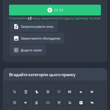
play_circle
02:53
Отримайте
якщо запропонуєте вдалу картинку та опис
description
Запропонувати опис
image
Завантажити обкладинку
select_all
Додати серію
Вгадайте категорію цього пранку
🚀
🏆
🐤
🔞
💡
🔀
🔥
🐒
🤑
💋
🤖
👮‍♂️
🦌
🕌
🅿️
🐂