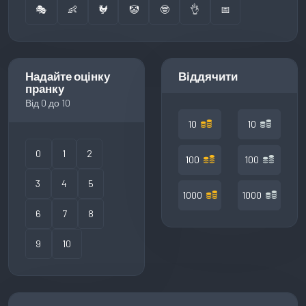
🎭
👶
🐓
🤡
🤓
👌
📅
Надайте оцінку
Віддячити
пранку
Від 0 до 10
10
10
0
1
2
100
100
3
4
5
1000
1000
6
7
8
9
10