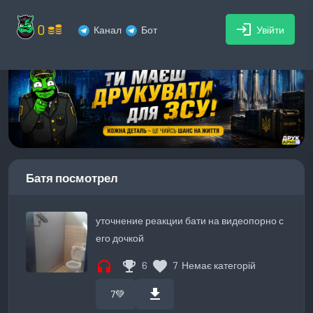
0
login
Канал
Бот
Увійти
Батя посмотрел
уточнение реакции бати на видеопорно с
его дочкой
headphones
emoji_events
favorite
6
7
Немає категорій
download
7
💚