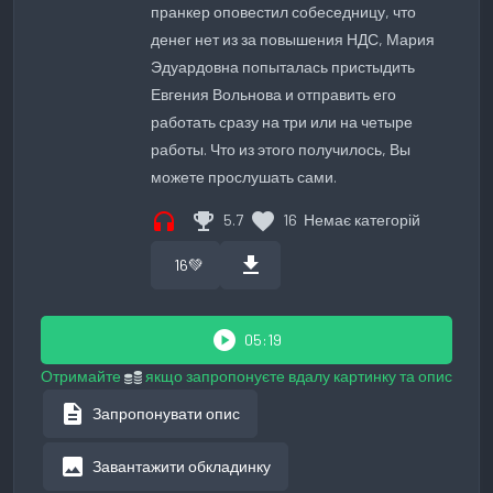
пранкер оповестил собеседницу, что
денег нет из за повышения НДС, Мария
Эдуардовна попыталась пристыдить
Евгения Вольнова и отправить его
работать сразу на три или на четыре
работы. Что из этого получилось, Вы
можете прослушать сами.
headphones
emoji_events
favorite
5.7
16
Немає категорій
download
16
💚
play_circle
05:19
Отримайте
якщо запропонуєте вдалу картинку та опис
description
Запропонувати опис
image
Завантажити обкладинку