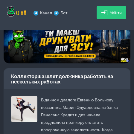
0
login
Канал
Бот
Увійти
Коллекторша шлет должника работать на
нескольких работах
В данном диалоге Евгению Вольнову
позвонила Мария Эдуардовна из банка
Ренесанс Кредит и для начала
предложила пранкеру оплатить
просроченную задолженность. Когда