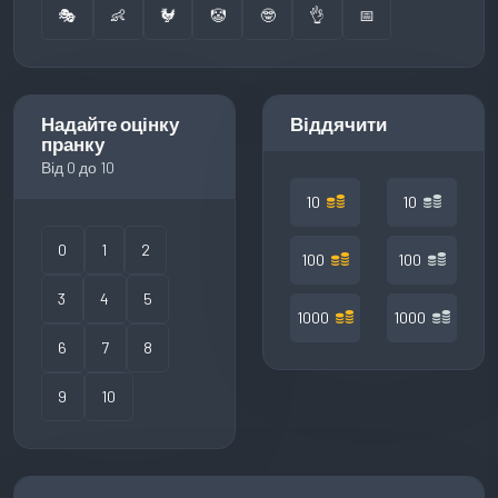
🎭
👶
🐓
🤡
🤓
👌
📅
Надайте оцінку
Віддячити
пранку
Від 0 до 10
10
10
0
1
2
100
100
3
4
5
1000
1000
6
7
8
9
10