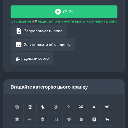
play_circle
03:24
Отримайте
якщо запропонуєте вдалу картинку та опис
description
Запропонувати опис
image
Завантажити обкладинку
select_all
Додати серію
Вгадайте категорію цього пранку
🚀
🏆
🐤
🔞
💡
🔀
🔥
🐒
🤑
💋
🤖
👮‍♂️
🦌
🕌
🅿️
🐂