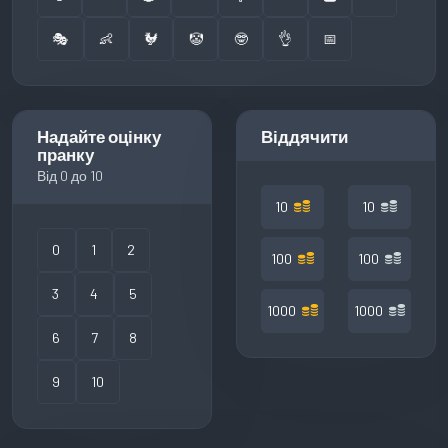
🎭
👶
🐓
🤡
🤓
👌
📅
Надайте оцінку
Віддячити
пранку
Від 0 до 10
10
10
0
1
2
100
100
3
4
5
1000
1000
6
7
8
9
10