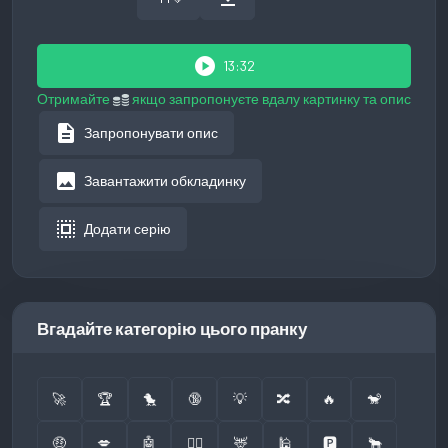
play_circle
13:32
Отримайте
якщо запропонуєте вдалу картинку та опис
description
Запропонувати опис
image
Завантажити обкладинку
select_all
Додати серію
Вгадайте категорію цього пранку
🚀
🏆
🐤
🔞
💡
🔀
🔥
🐒
🤑
💋
🤖
👮‍♂️
🦌
🕌
🅿️
🐂