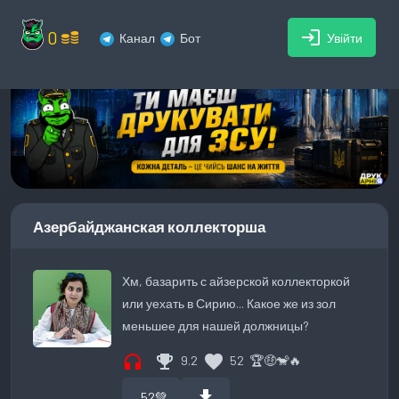
0
login
Канал
Бот
Увійти
Азербайджанская коллекторша
Хм, базарить с айзерской коллекторкой
или уехать в Сирию... Какое же из зол
меньшее для нашей должницы?
headphones
emoji_events
favorite
9.2
52
🏆
🤑
🐒
🔥
download
52
💚