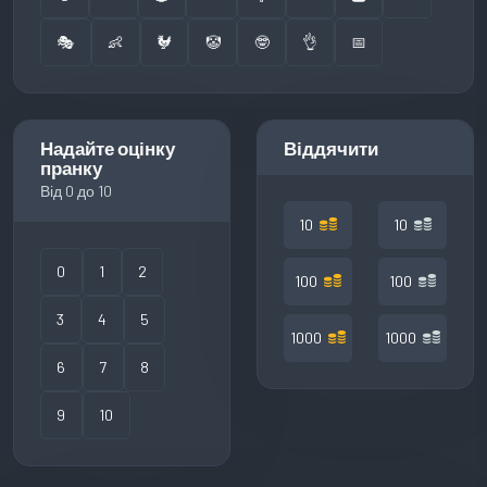
🎭
👶
🐓
🤡
🤓
👌
📅
Надайте оцінку
Віддячити
пранку
Від 0 до 10
10
10
0
1
2
100
100
3
4
5
1000
1000
6
7
8
9
10