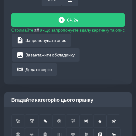
play_circle
04:24
Отримайте
якщо запропонуєте вдалу картинку та опис
description
Запропонувати опис
image
Завантажити обкладинку
select_all
Додати серію
Вгадайте категорію цього пранку
🚀
🏆
🐤
🔞
💡
🔀
🔥
🐒
🤑
💋
🤖
👮‍♂️
🦌
🕌
🅿️
🐂