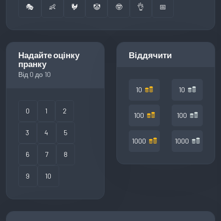
🎭
👶
🐓
🤡
🤓
👌
📅
Надайте оцінку
Віддячити
пранку
Від 0 до 10
10
10
0
1
2
100
100
3
4
5
1000
1000
6
7
8
9
10