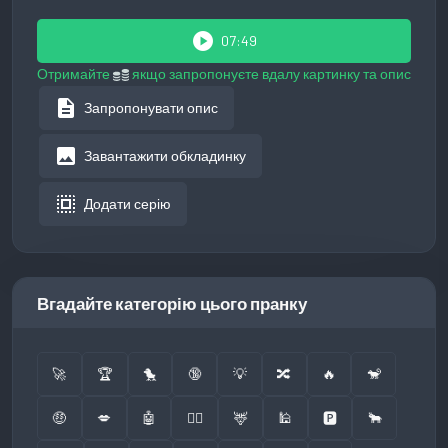
play_circle
07:49
Отримайте
якщо запропонуєте вдалу картинку та опис
description
Запропонувати опис
image
Завантажити обкладинку
select_all
Додати серію
Вгадайте категорію цього пранку
🚀
🏆
🐤
🔞
💡
🔀
🔥
🐒
🤑
💋
🤖
👮‍♂️
🦌
🕌
🅿️
🐂